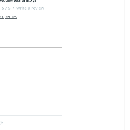
ilwquh@testform.xyz
5 / 5
Write a review
properties