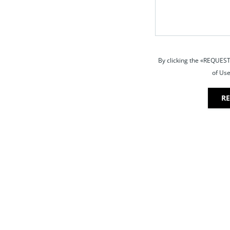
By clicking the «REQUEST
of Use
RE
OPEN HOUSE