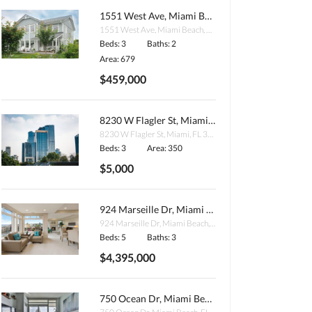
1551 West Ave, Miami Beach, FL 33139, USA
1551 West Ave, Miami Beach, FL 33139, USA
Beds: 3
Baths: 2
Area: 679
$459,000
8230 W Flagler St, Miami, FL 33144, USA
8230 W Flagler St, Miami, FL 33144, USA
Beds: 3
Area: 350
$5,000
924 Marseille Dr, Miami Beach, FL 33141, USA
924 Marseille Dr, Miami Beach, FL 33141, USA
Beds: 5
Baths: 3
$4,395,000
750 Ocean Dr, Miami Beach, FL 33139, USA