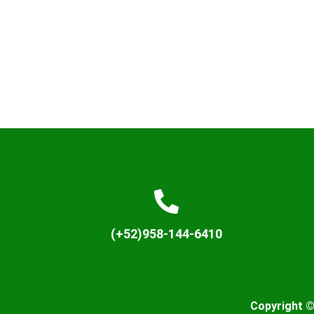
$350
Available now
(+52)958-144-6410
Copyright ©