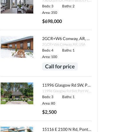
750 Ocean Dr, Miami Beach, FL 33139, USA
Beds: 3
Baths: 2
Area: 350
$698,000
2GCR+W6 Conway, AR, USA
2GCR+W6 Conway, AR, USA
Beds: 4
Baths: 1
Area: 100
Call for price
11996 Glasgow Rd SW, Port Washington, OH 43837, USA
11996 Glasgow Rd SW, Port Washington, OH 43837, USA
Beds: 3
Baths: 1
Area: 80
$2,500
15116 E 2100 N Rd, Pontiac, IL 61764, USA