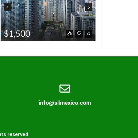
$220,000
$459,00
hot deal
For sale by owner
info@silmexico.com
hts reserved