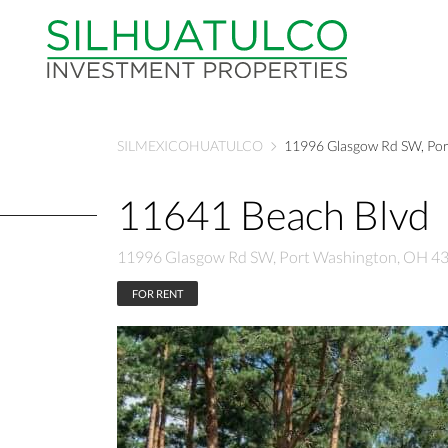
SILMEXICOHUATULCO
11996 Glasgow Rd SW, Po
11641 Beach Blvd
11996 Glasgow Rd SW, Port Washington, OH 4
FOR RENT