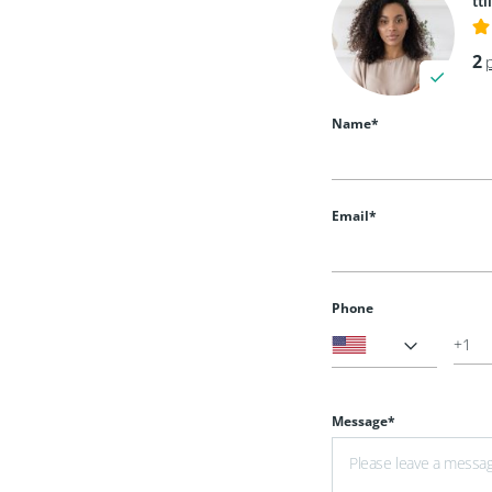
tt
2
Name*
Email*
Phone
Message*