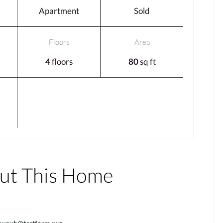
Apartment
Sold
Floors
Area
4
floors
80
sq ft
out This Home