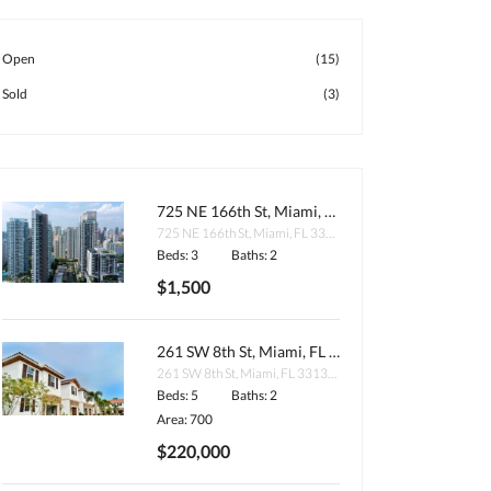
Open
(15)
Sold
(3)
725 NE 166th St, Miami, FL 33162, USA
725 NE 166th St, Miami, FL 33162, USA
Beds: 3
Baths: 2
$1,500
261 SW 8th St, Miami, FL 33130, USA
261 SW 8th St, Miami, FL 33130, USA
Beds: 5
Baths: 2
Area: 700
$220,000