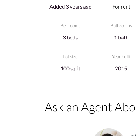
Added 3 years ago
For rent
Bedrooms
Bathrooms
3
beds
1
bath
Lot size
Year built
100
sq ft
2015
Ask an Agent Ab